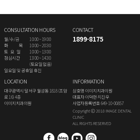
CONSULTATION HOURS
CONTACT
1899-8175
월/수/금
10:00 ~ 19:00
화 목
10:00 ~ 20:30
토 요 일
10:00 ~ 13:00
점심시간
13:00 ~ 14:30
(토요일 없음)
일요일 및 공휴일 휴진
LOCATION
INFORMATION
대구광역시 달서구 월성동 1818 (조암
상호명 이미지치과의원
로 16) 4층
대표자 이덕현·지진우
이미지치과의원
사업자등록번호 649-10-00857
Copyright ⓒ 2018 IMAGE DENTAL
CLINIC
ALL RIGHTS RESERVED