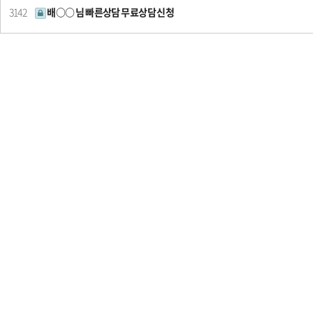
3142
배○○ 님 빠른상담 무료상담 신청
처음
다음
맨끝