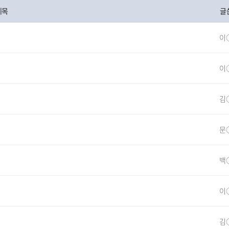
제목
글
이
이
김
문
백
이
김