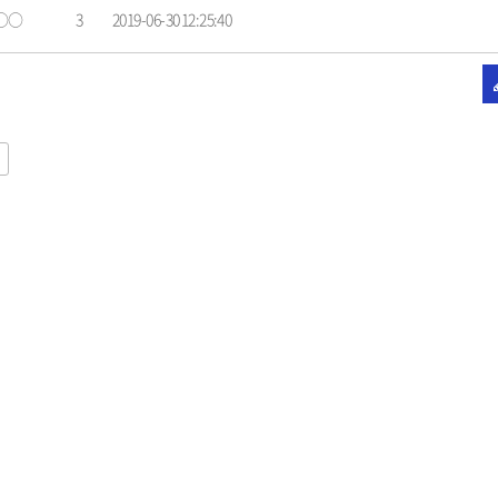
○○
3
2019-06-30 12:25:40