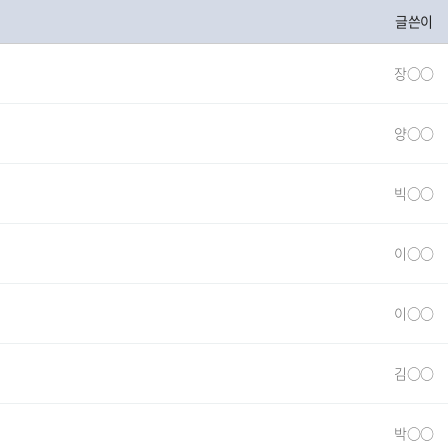
글쓴이
장○○
양○○
빅○○
이○○
이○○
김○○
박○○