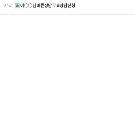
2752
이○○ 님 빠른상담 무료상담 신청
음
이전
다음
맨끝