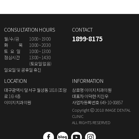
CONSULTATION HOURS
CONTACT
1899-8175
월/수/금
10:00 ~ 19:00
화 목
10:00 ~ 20:30
토 요 일
10:00 ~ 13:00
점심시간
13:00 ~ 14:30
(토요일 없음)
일요일 및 공휴일 휴진
LOCATION
INFORMATION
대구광역시 달서구 월성동 1818 (조암
상호명 이미지치과의원
로 16) 4층
대표자 이덕현·지진우
이미지치과의원
사업자등록번호 649-10-00857
Copyright ⓒ 2018 IMAGE DENTAL
CLINIC
ALL RIGHTS RESERVED