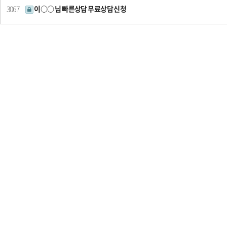
3067
이○○ 님 빠른상담 무료상담 신청
처음
다음
맨끝