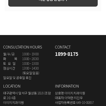
CONSULTATION HOURS
CONTACT
1899-8175
월/수/금
10:00 ~ 19:00
화 목
10:00 ~ 20:30
토 요 일
10:00 ~ 13:00
점심시간
13:00 ~ 14:30
(토요일 없음)
일요일 및 공휴일 휴진
LOCATION
INFORMATION
대구광역시 달서구 월성동 1818 (조암
상호명 이미지치과의원
로 16) 4층
대표자 이덕현·지진우
이미지치과의원
사업자등록번호 649-10-00857