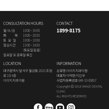
CONSULTATION HOURS
CONTACT
1899-8175
월/수/금
10:00 ~ 19:00
화 목
10:00 ~ 20:30
토 요 일
10:00 ~ 13:00
점심시간
13:00 ~ 14:30
(토요일 없음)
일요일 및 공휴일 휴진
LOCATION
INFORMATION
대구광역시 달서구 월성동 1818 (조암
상호명 이미지치과의원
로 16) 4층
대표자 이덕현·지진우
이미지치과의원
사업자등록번호 649-10-00857
Copyright ⓒ 2018 IMAGE DENTAL
CLINIC
ALL RIGHTS RESERVED