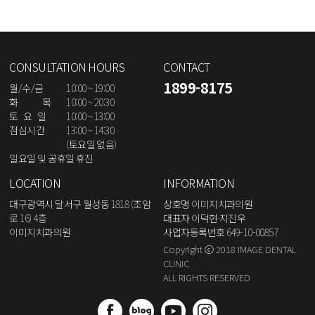
CONSULTATION HOURS
CONTACT
1899-8175
월/수/금
10:00 ~ 19:00
화 목
10:00 ~ 20:30
토 요 일
10:00 ~ 13:00
점심시간
13:00 ~ 14:30
(토요일 없음)
일요일 및 공휴일 휴진
LOCATION
INFORMATION
대구광역시 달서구 월성동 1818 (조암
상호명 이미지치과의원
로 16) 4층
대표자 이덕현·지진우
이미지치과의원
사업자등록번호 649-10-00857
Copyright ⓒ 2018 IMAGE DENTAL
CLINIC
ALL RIGHTS RESERVED