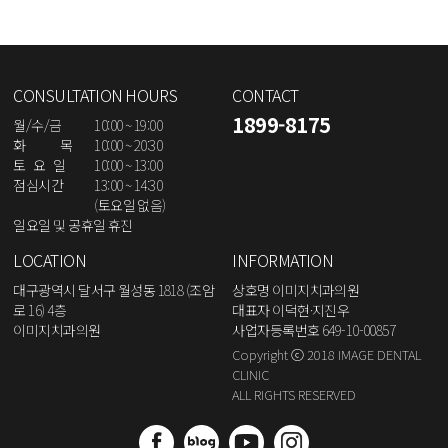
CONSULTATION HOURS
CONTACT
1899-8175
월/수/금
10:00 ~ 19:00
화 목
10:00 ~ 20:30
토 요 일
10:00 ~ 13:00
점심시간
13:00 ~ 14:30
(토요일 없음)
일요일 및 공휴일 휴진
LOCATION
INFORMATION
대구광역시 달서구 월성동 1818 (조암
상호명 이미지치과의원
로 16) 4층
대표자 이덕현·지진우
이미지치과의원
사업자등록번호 649-10-00857
Copyright ⓒ 2018 IMAGE DENTAL
CLINIC
ALL RIGHTS RESERVED