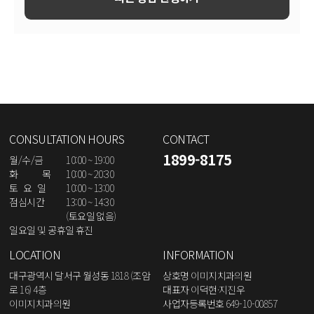
CONSULTATION HOURS
CONTACT
1899-8175
월/수/금
10:00 ~ 19:00
화 목
10:00 ~ 20:30
토 요 일
10:00 ~ 13:00
점심시간
13:00 ~ 14:30
(토요일 없음)
일요일 및 공휴일 휴진
LOCATION
INFORMATION
대구광역시 달서구 월성동 1818 (조암
상호명 이미지치과의원
로 16) 4층
대표자 이덕현·지진우
이미지치과의원
사업자등록번호 649-10-00857