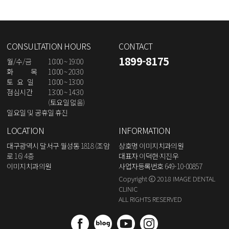
CONSULTATION HOURS
CONTACT
1899-8175
월/수/금
10:00 ~ 19:00
화 목
10:00 ~ 20:30
토 요 일
10:00 ~ 13:00
점심시간
13:00 ~ 14:30
(토요일 없음)
일요일 및 공휴일 휴진
LOCATION
INFORMATION
대구광역시 달서구 월성동 1818 (조암
상호명 이미지치과의원
로 16) 4층
대표자 이덕현·지진우
이미지치과의원
사업자등록번호 649-10-00857
Copyright ⓒ 2018 IMAGE DENTAL
CLINIC
ALL RIGHTS RESERVED